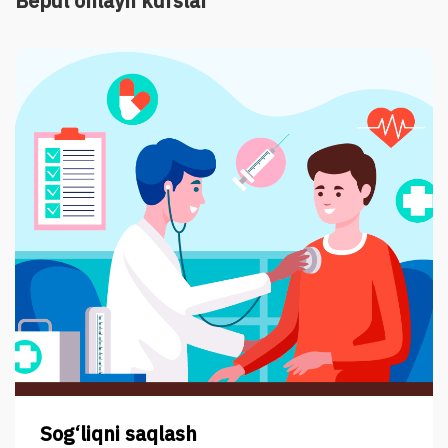
Bepul onlayn kurslar
Sog‘liqni saqlash