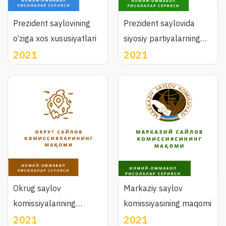
Prezident saylovining
Prezident saylovida
o‘ziga xos xususiyatlari
siyosiy partiyalarning
2021
2021
ishtiroki
Okrug saylov
Markaziy saylov
komissiyalarining
komissiyasining maqomi
2021
2021
maqomi