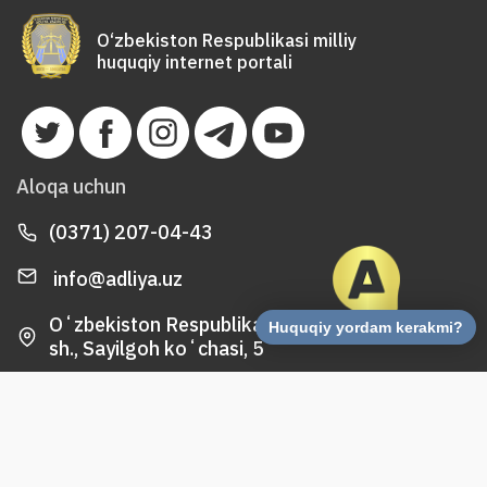
O‘zbekiston Respublikasi milliy
huquqiy internet portali
Aloqa uchun
(0371) 207-04-43
info@adliya.uz
Oʻzbekiston Respublikasi, 100047, Toshkent
Huquqiy yordam kerakmi?
sh., Sayilgoh koʻchasi, 5
«Amir Temur hiyoboni» metro bekati, 19, 38, 67,85
yoʻnalishli avtobuslarning «Kurant» bekati.
2021 Oʻzbekiston Respublikasi Adliya vazirligi