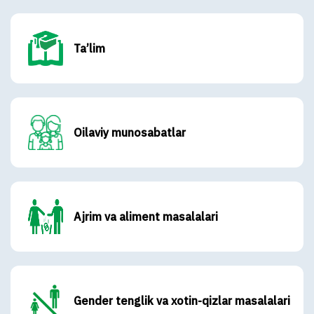
Ta’lim
Oilaviy munosabatlar
Ajrim va aliment masalalari
Gender tenglik va xotin-qizlar masalalari