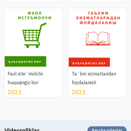
Faol isteʼmolchi:
Taʼlim xizmatlaridan
huquqingiz bor
foydalanish
2021
2021
Videoroliklar
Barcha videolar