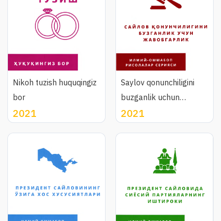
Nikoh tuzish huquqingiz
Saylov qonunchiligini
bor
buzganlik uchun
2021
2021
javobgarlik