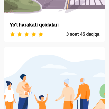
Yo‘l harakati qoidalari
3 soat 45 daqiqa