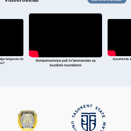
liga ketganda ish
Ajrashishda d
Kompensatsiya puli to‘lanmasdan uy
imi?
buzilishi mumkinmi