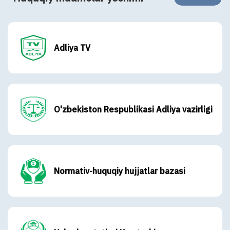
Adliya TV
O'zbekiston Respublikasi Adliya vazirligi
Normativ-huquqiy hujjatlar bazasi