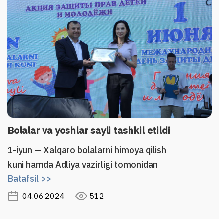
A
O
Bolalar va yoshlar sayli tashkil etildi
A
1-iyun — Xalqaro bolalarni himoya qilish
B
A
kuni hamda Adliya vazirligi tomonidan
du
Batafsil >>
o‘tkazilayotgan “Bolalar va yoshlarning
t
huquqlarini himoya qilish” huquqiy
04.06.2024
512
i
aksiyasi doirasida poytaxtda Bolalar va