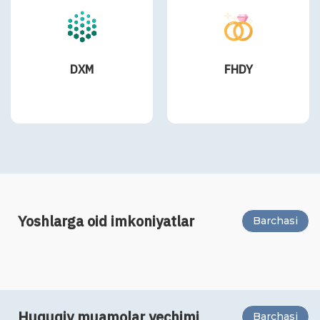
DXM
FHDY
Yoshlarga oid imkoniyatlar
Barchasi
Huquqiy muamolar yechimi
Barchasi